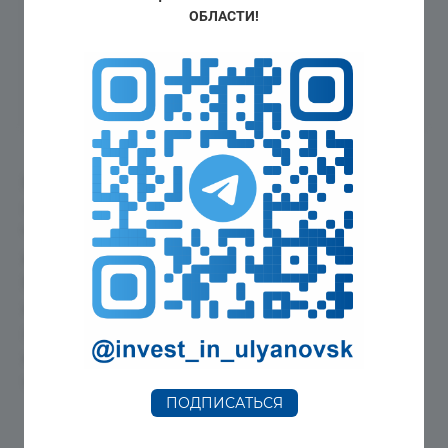
ОБЛАСТИ!
Телефон
Сайт
+7(8422)24-94
ulsez.com
Единственная аэропортовая особая
экономическая зона в России расположена в
Чердаклинском районе Ульяновской области,
возле международного аэропорта «Ульяновск-
Восточный»и позволяет реализовывать
инвестиционные проекты на выгодных условиях
за счет благоприятных условий и особого
юридического и экономического статуса
территории ОЭЗ.
ПОДПИСАТЬСЯ