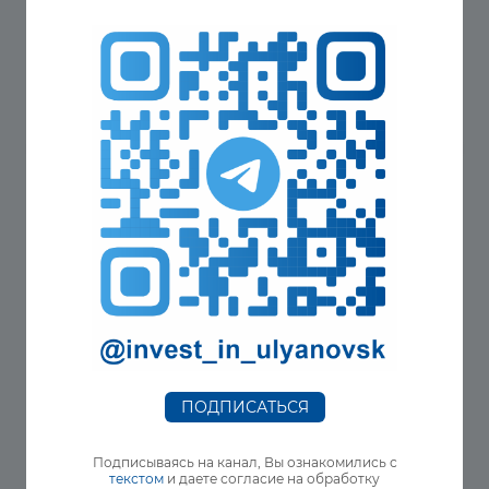
Реализация проектов в сфере
производства строительных материалов
в Ульяновской области
КОМПОЗИТЫ
Реализация проектов в сфере
производства композитных материалов
ПОДПИСАТЬСЯ
в Ульяновской области
Подписываясь на канал, Вы ознакомились с
текстом
и даете согласие на обработку