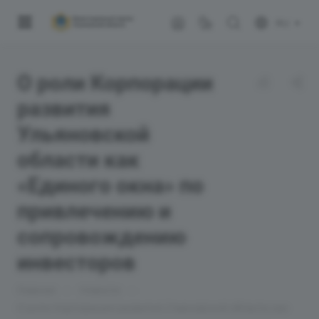
RU
О роли Корпорации
развития
Ульяновской
области как
«Единого окна» по
привлечению и
сопровождению
инвесторов
—
—
Главная
Новости
О роли Корпорации развития Ульяновской области как